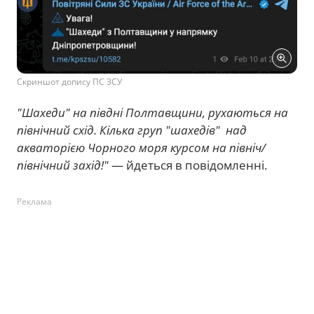
Скриншот допису ПС ЗСУ
"Шахеди" на півдні Полтавщини, рухаються на
північний схід. Кілька груп "шахедів" над
акваторією Чорного моря курсом на північ/
північний захід!"
— йдеться в повідомленні.
Реклама