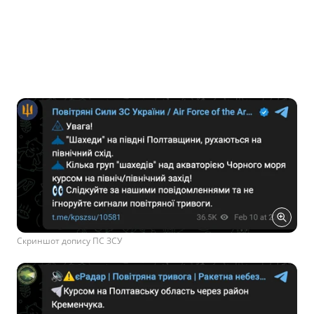
Скриншот допису ПС ЗСУ