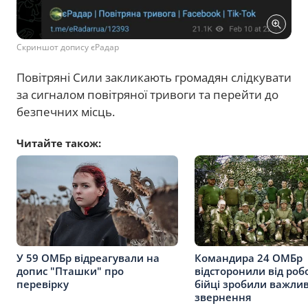
Скриншот допису єРадар
Повітряні Сили закликають громадян слідкувати
за сигналом повітряної тривоги та перейти до
безпечних місць.
Читайте також:
У 59 ОМБр відреагували на
Командира 24 ОМБр
допис "Пташки" про
відсторонили від роб
перевірку
бійці зробили важли
звернення