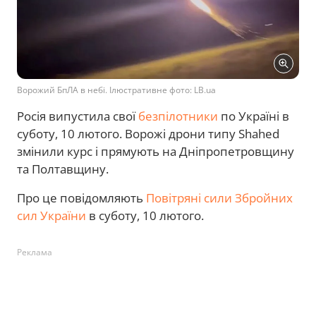
Ворожий БпЛА в небі. Ілюстративне фото: LB.ua
Росія випустила свої
безпілотники
по Україні в
суботу, 10 лютого. Ворожі дрони типу Shahed
змінили курс і прямують на Дніпропетровщину
та Полтавщину.
Про це повідомляють
Повітряні сили Збройних
сил України
в суботу, 10 лютого.
Реклама