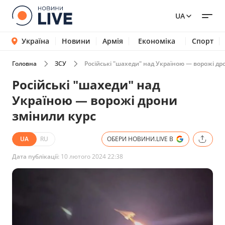
UA
Україна
Новини
Армія
Економіка
Спорт
Головна
ЗСУ
Російські "шахеди" над Україною — ворожі др
Російські "шахеди" над
Україною — ворожі дрони
змінили курс
UA
RU
ОБЕРИ НОВИНИ.LIVE В
Дата публікації:
10 лютого 2024 22:38