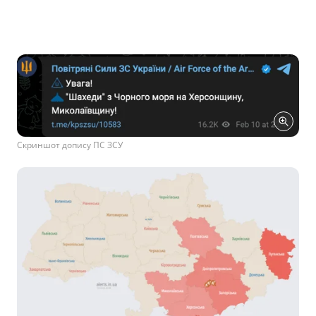
Скриншот допису ПС ЗСУ