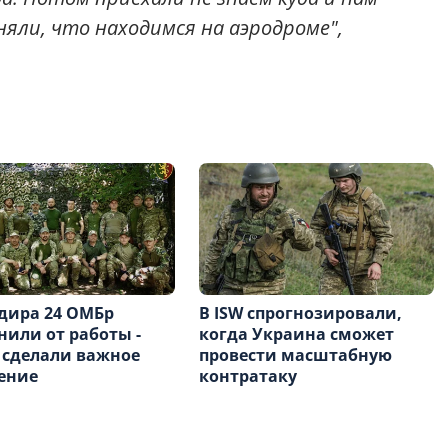
няли, что находимся на аэродроме",
дира 24 ОМБр
В ISW спрогнозировали,
нили от работы -
когда Украина сможет
 сделали важное
провести масштабную
ение
контратаку