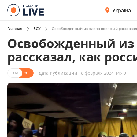
Україна
Главная
ВСУ
Освобожденный из плена военный рассказал,
Освобожденный из
рассказал, как рос
Дата публикации
18 февраля 2024 14:40
UA
RU