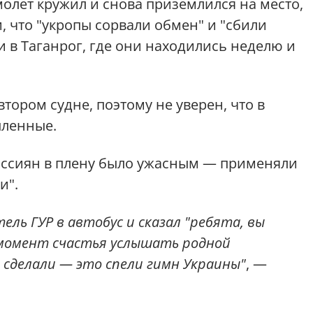
олет кружил и снова приземлился на место,
и, что "укропы сорвали обмен" и "сбили
и в Таганрог, где они находились неделю и
втором судне, поэтому не уверен, что в
пленные.
оссиян в плену было ужасным — применяли
и".
ль ГУР в автобус и сказал "ребята, вы
 момент счастья услышать родной
ы сделали — это спели гимн Украины"
, —