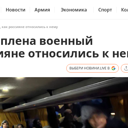
Новости
Армия
Экономика
Спорт
Ко
 как россияне относились к нему
 плена военный
сияне относились к н
ВЫБЕРИ НОВИНИ.LIVE В